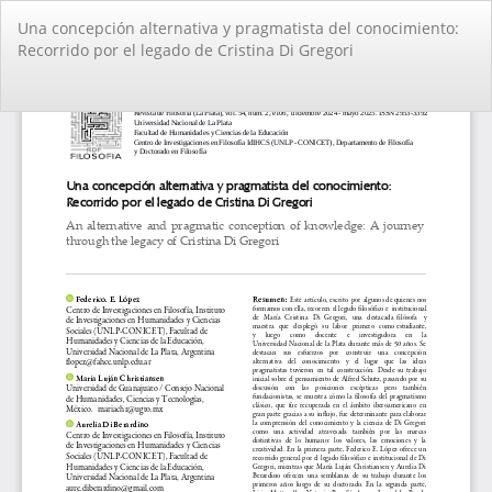
Volver
Una concepción alternativa y pragmatista del conocimiento:
a
Recorrido por el legado de Cristina Di Gregori
los
detalles
del
De
De
artículo
PD