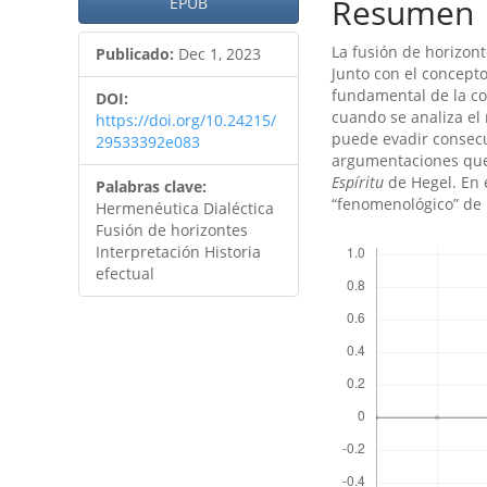
artículo
artículo
Resumen
EPUB
La fusión de horizon
Publicado:
Dec 1, 2023
Junto con el concept
fundamental de la co
DOI:
cuando se analiza el
https://doi.org/10.24215/
puede evadir consecu
29533392e083
argumentaciones que 
Espíritu
de Hegel. En 
Palabras clave:
“fenomenológico” de l
Hermenéutica Dialéctica
Fusión de horizontes
Descargas
Interpretación Historia
efectual