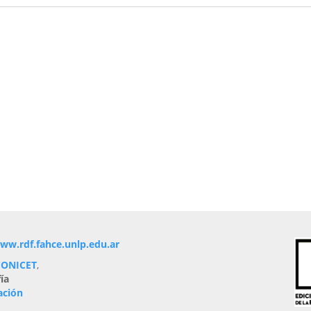
ww.rdf.fahce.unlp.edu.ar
 CONICET
,
ía
ación