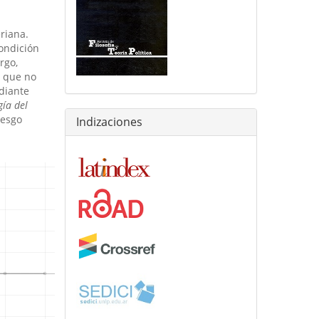
riana.
ondición
rgo,
o que no
diante
ía del
sesgo
Indizaciones