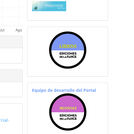
sitiosfahce
EquipoRevistas
Equipo de desarrollo del Portal
cial-