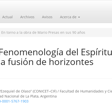
Actual
Archivos
Avisos
Acerca de
 En torno a la obra de Mario Presas en sus 90 años
Fenomenología del Espíritu
la fusión de horizontes
o
a “Ezequiel de Olaso” (CONICET–CIF) / Facultad de Humanidades y Ci
ad Nacional de La Plata, Argentina
00-0001-5767-1903