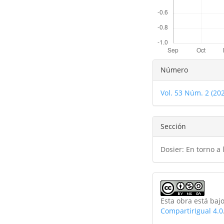
Detalles
Número
del
Vol. 53 Núm. 2 (20
artículo
Sección
Dosier: En torno a
Esta obra está baj
CompartirIgual 4.0