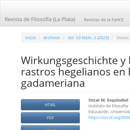
Navegación
principal
Contenido
Revista de Filosofía (La Plata)
Revistas de la FaHCE
principal
Barra
lateral
Inicio
Archivos
Vol. 53 Núm. 2 (2023)
Dosier:
Wirkungsgeschichte y 
rastros hegelianos en 
gadameriana
Barra
Contenid
Oscar M. Esquisabel
HTML
Instituto de Filosofí
lateral
principal
Educación, Universid
https://orcid.org/00
del
PDF
del